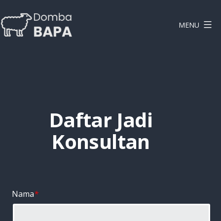
Lewati
ke
MENU
konten
DOMBAPA
Daftar Jadi
Konsultan
Nama
*