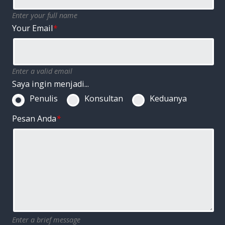
Enter your full name
Your Email
*
Enter a valid email
Saya ingin menjadi...
Penulis
Konsultan
Keduanya
Pesan Anda
*
Enter a brief message