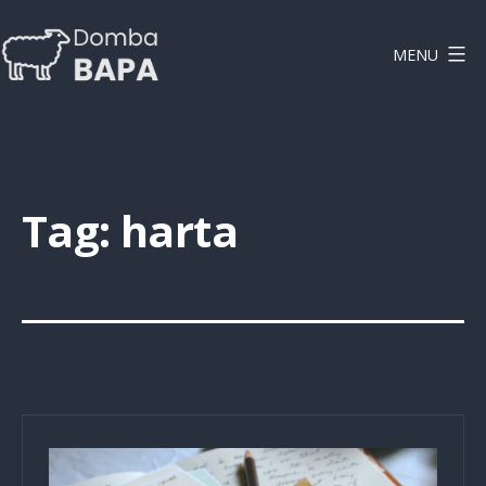
Lewati
ke
MENU
konten
DOMBAPA
Tag:
harta