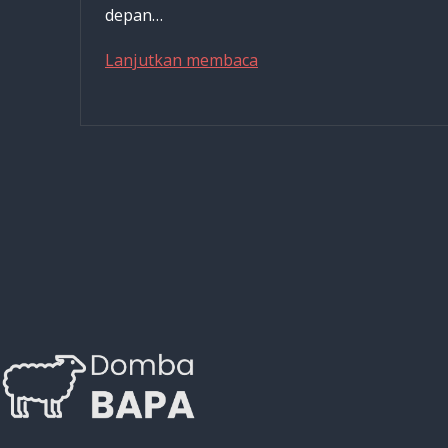
depan…
Memanggang
Lanjutkan membaca
yang
Benar
Itu
Lebih
Sehat
Dibandingkan
Merebus
dan
Menggoreng