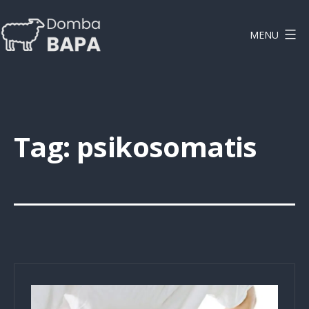
Lewati
ke
MENU
konten
DOMBAPA
Tag:
psikosomatis