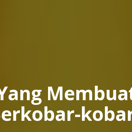
Yang Membua
erkobar-koba