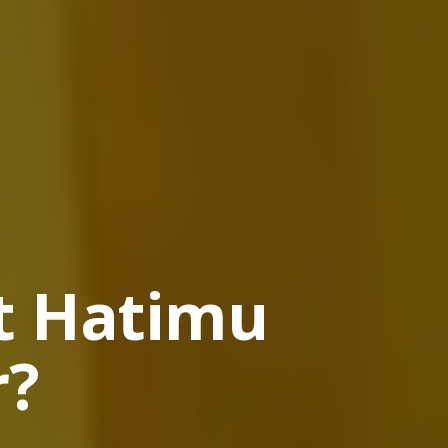
t Hatimu
r?