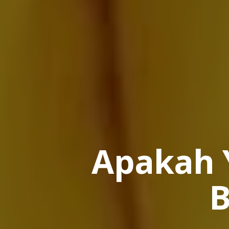
Apakah 
B