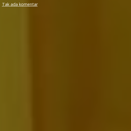
pada
Tak ada komentar
Apakah
Yang
Membuat
Hatimu
Berkobar-
kobar?