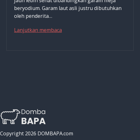
jauh lebih sehat dibandingkan garam meja
beryodium. Garam laut asli justru dibutuhkan
oleh penderita…
Garam
Lanjutkan membaca
Yang
Sehat
Bukan
Garam
Meja
Beryodium
Copyright 2026 DOMBAPA.com