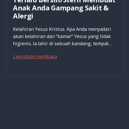
Anak Anda Gampang Sakit &
Alergi
Kelahiran Yesus Kristus. Apa Anda menyadari
akan kelahiran dan “kamar” Yesus yang tidak
higienis. Ia lahir di sebuah kandang, tempat…
Terlalu
Lanjutkan membaca
Bersih/Steril
Membuat
Anak
Anda
Gampang
Sakit
&
Alergi