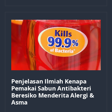
Olahraga
yang
Dilakukan
Oleh
Para
Nabi
&
Yesus
Penjelasan Ilmiah Kenapa
Pemakai Sabun Antibakteri
Beresiko Menderita Alergi &
Asma