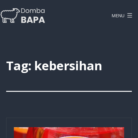
Lewati
ke
MENU
konten
DOMBAPA
Tag:
kebersihan