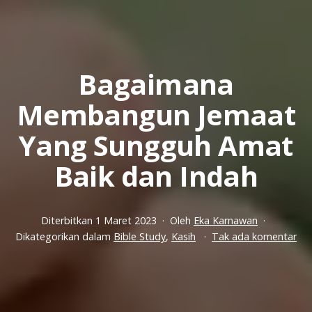
Bagaimana
Membangun Jemaat
Yang Sungguh Amat
Baik dan Indah
Diterbitkan
1 Maret 2023
Oleh
Eka Karnawan
pa
Dikategorikan dalam
Bible Study
,
Kasih
Tak ada komentar
Ba
Me
Je
Ya