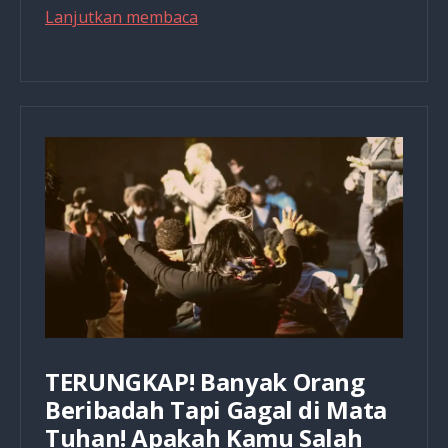
BERMEGAH
Lanjutkan membaca
atau
MENYESAL?
2
Rahasia
dan
4
Hal
Praktis
yang
Banyak
Orang
Kristen
Abaikan!
TERUNGKAP! Banyak Orang
Beribadah Tapi Gagal di Mata
Tuhan! Apakah Kamu Salah