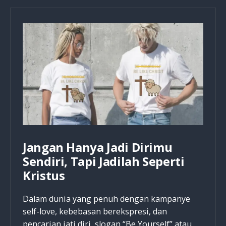
Hari
Paskah
Bukanlah
Hari
Kebangkitan
Yesus
Jangan Hanya Jadi Dirimu
Sendiri, Tapi Jadilah Seperti
Kristus
Dalam dunia yang penuh dengan kampanye
self-love, kebebasan berekspresi, dan
pencarian jati diri, slogan “Be Yourself” atau