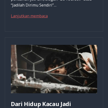
“Jadilah Dirimu Sendiri”…
Jangan
Lanjutkan membaca
Hanya
Jadi
Dirimu
Sendiri,
Tapi
Jadilah
Seperti
Kristus
Dari Hidup Kacau Jadi