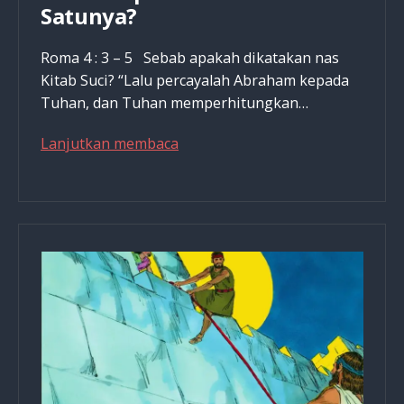
Satunya?
Roma 4 : 3 – 5 Sebab apakah dikatakan nas
Kitab Suci? “Lalu percayalah Abraham kepada
Tuhan, dan Tuhan memperhitungkan…
TERUNGKAP!
Lanjutkan membaca
Banyak
Orang
Beribadah
Tapi
Gagal
di
Mata
Tuhan!
Apakah
Kamu
Salah