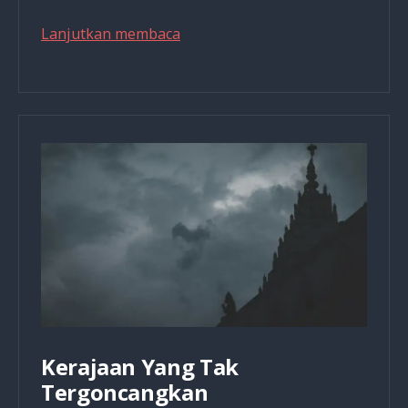
Yang
Lanjutkan membaca
Merencanakan
Penyaliban
Yesus
adalah
Tuhan
&
Iblis,
Ini
Penjelasannya
Kerajaan Yang Tak
Tergoncangkan