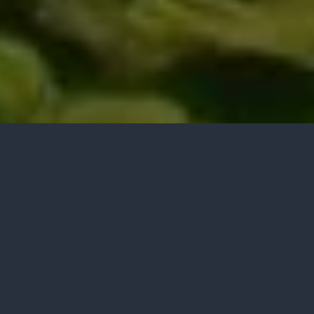
3 min read
473 words
7 views