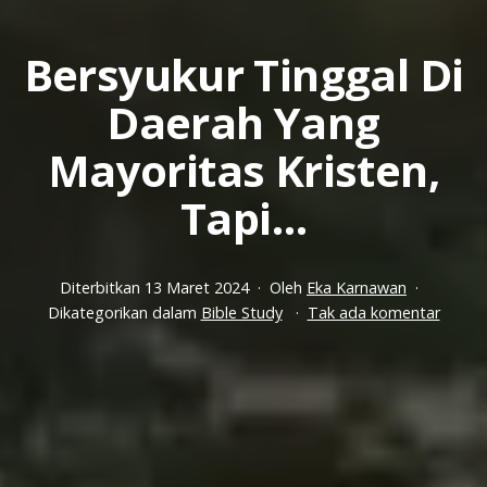
Bersyukur Tinggal Di
Daerah Yang
Mayoritas Kristen,
Tapi…
Diterbitkan
13 Maret 2024
Oleh
Eka Karnawan
pada
Dikategorikan dalam
Bible Study
Tak ada komentar
Bersyu
Tingga
Di
Daera
Yang
Mayori
Kristen