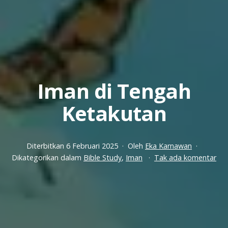
Iman di Tengah
Ketakutan
Diterbitkan
6 Februari 2025
Oleh
Eka Karnawan
pa
Dikategorikan dalam
Bible Study
,
Iman
Tak ada komentar
Im
di
Te
Ket