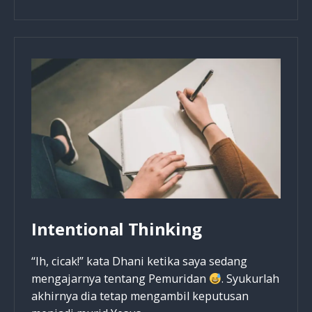
Has
The
Power
To
Change
You
Intentional Thinking
“Ih, cicak!” kata Dhani ketika saya sedang
mengajarnya tentang Pemuridan
. Syukurlah
akhirnya dia tetap mengambil keputusan