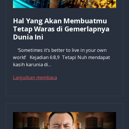
Hal Yang Akan Membuatmu
Tetap Waras di Gemerlapnya
Dunia Ini
‘Sometimes it’s better to live in your own
world’ Kejadian 6:8,9 Tetapi Nuh mendapat
kasih karunia di…
Hal
Lanjutkan membaca
Yang
Akan
Membuatmu
Tetap
Waras
di
Gemerlapnya