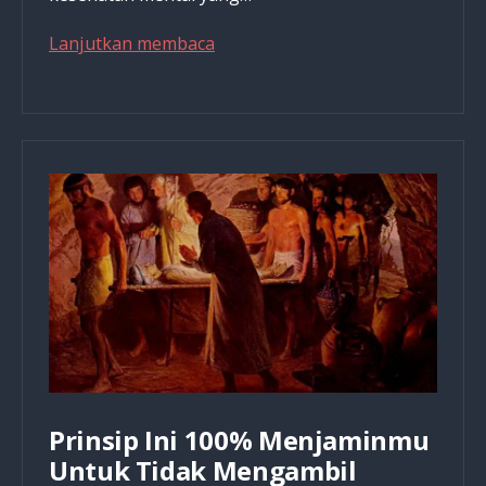
Kisah
Lanjutkan membaca
Tragis
Seorang
Wanita
yang
Membayar
Seorang
Pria
untuk
Menyiksa
Secara
Seksual,
Menganiaya
&
Membunuhnya
Prinsip Ini 100% Menjaminmu
Untuk Tidak Mengambil