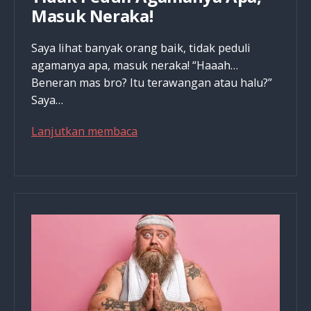
Masuk Neraka!
Saya lihat banyak orang baik, tidak peduli
agamanya apa, masuk neraka! “Haaah…
Beneran mas bro? Itu terawangan atau halu?”
Saya…
Saya
Lanjutkan membaca
Lihat
Banyak
Orang
Baik,
Tidak
Peduli
Agamanya
Apa,
Masuk
Neraka!