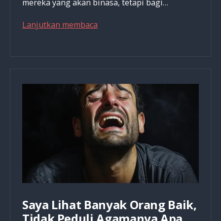
mereka yang akan binasa, tetapi bagi…
Dengan
Lanjutkan membaca
Sikap
Ini
Secara
Tidak
Langsung
Kita
Menganggap
Salib
Kristus
Adalah
Kebodohan
Saya Lihat Banyak Orang Baik,
Tidak Peduli Agamanya Apa,