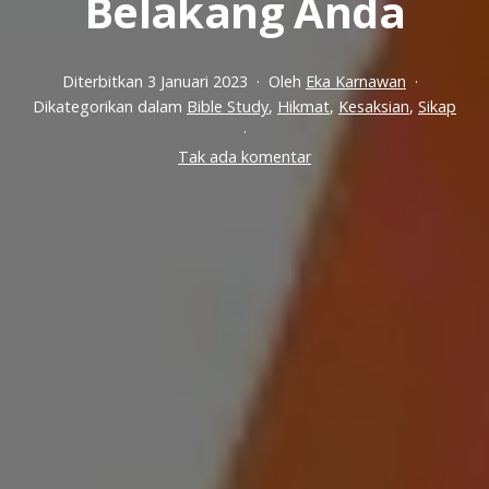
Belakang Anda
Diterbitkan
3 Januari 2023
Oleh
Eka Karnawan
Dikategorikan dalam
Bible Study
,
Hikmat
,
Kesaksian
,
Sikap
pada
Tak ada komentar
3
Fungsi
Anda
Dalam
Jemaat
Apapun
Latar
Belakang
Anda