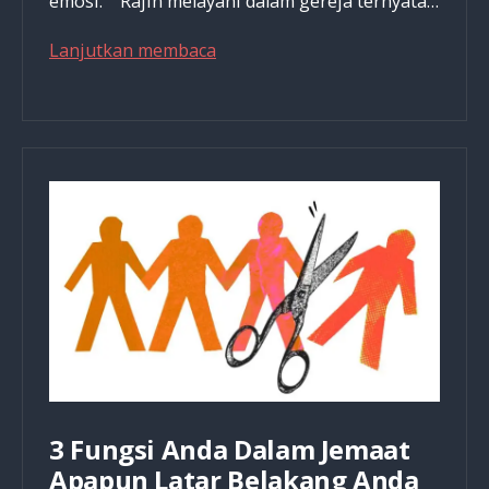
emosi. Rajin melayani dalam gereja ternyata…
Karakteristik
Lanjutkan membaca
Pribadi
Yang
Memiliki
Tuhan
di
Hatinya
3 Fungsi Anda Dalam Jemaat
Apapun Latar Belakang Anda