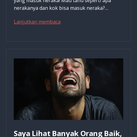
yang masuk neraka! Mau tahu seperti apa
nerakanya dan kok bisa masuk neraka?…
Saya
Lanjutkan membaca
Lihat
Banyak
Orang
Kristen
Masuk
Neraka
Saya Lihat Banyak Orang Baik,