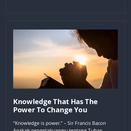
Is
No
Mission
Without
Friction
Knowledge That Has The
Power To Change You
“Knowledge is power.” – Sir Francis Bacon
Apakah pengetahuanmu tentang Tuhan