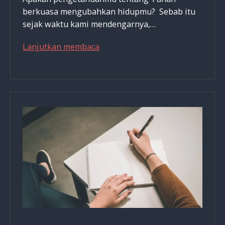
berkuasa mengubahkan hidupmu? Sebab itu
sejak waktu kami mendengarnya,…
Knowledge
Lanjutkan membaca
That
Has
The
Power
To
Change
You