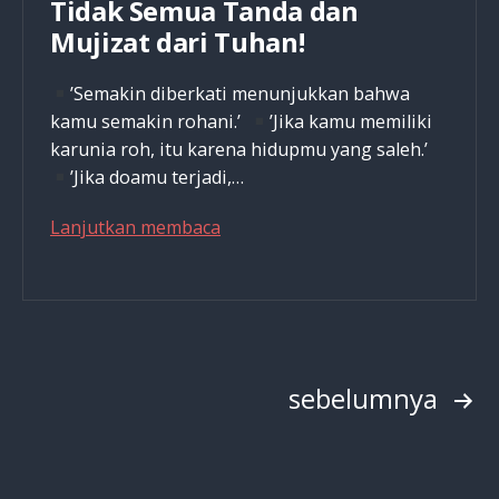
Tidak Semua Tanda dan
Mujizat dari Tuhan!
’Semakin diberkati menunjukkan bahwa
kamu semakin rohani.’
’Jika kamu memiliki
karunia roh, itu karena hidupmu yang saleh.’
’Jika doamu terjadi,…
Tidak
Lanjutkan membaca
Semua
Tanda
dan
Mujizat
dari
Paginasi
sebelumnya
Tuhan!
pos