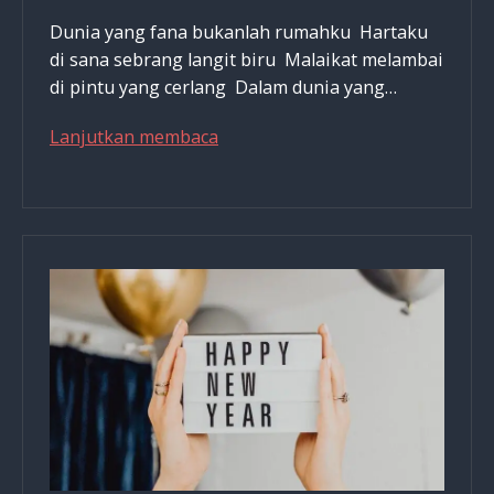
Dunia yang fana bukanlah rumahku Hartaku
di sana sebrang langit biru Malaikat melambai
di pintu yang cerlang Dalam dunia yang…
Masuk
Lanjutkan membaca
Ke
Sorga
Atau
Hidup
Di
Dunia,
Mana
Yang
Kau
Pilih?