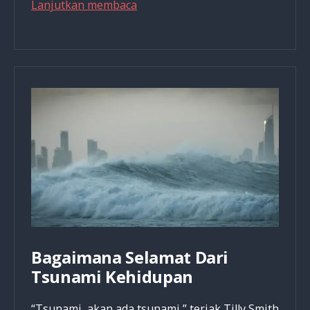
Jangan
Lanjutkan membaca
Buru
–
buru
Ambil
Keputusan!
Lakukan
Dulu
Ini!
Bagaimana Selamat Dari
Tsunami Kehidupan
“Tsunami, akan ada tsunami,” teriak Tilly Smith