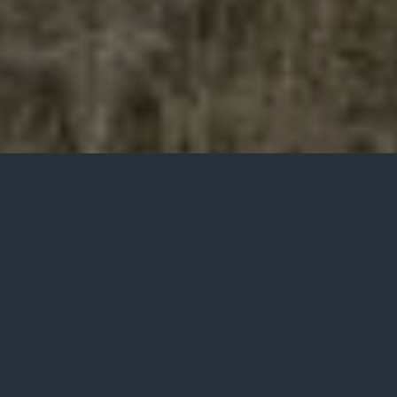
3 min read
413 words
6 views
Waktu saya beli mobil Daihatsu Taruna, saya
langsung menggabungkan diri dalam
komunitas Taruna. Tujuannya supaya saya bisa