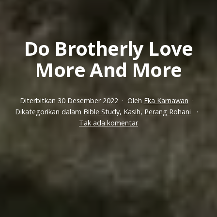
Do Brotherly Love
More And More
Diterbitkan
30 Desember 2022
Oleh
Eka Karnawan
Dikategorikan dalam
Bible Study
,
Kasih
,
Perang Rohani
pada
Tak ada komentar
Do
Brotherly
Love
More
And
More