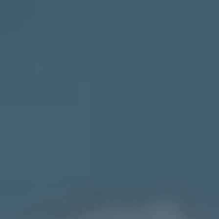
Much
Better
Than
Knowing