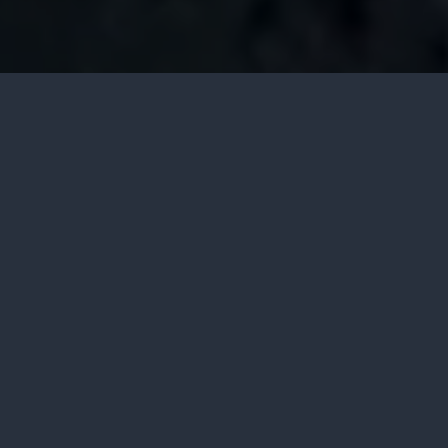
2 min read
344 words
2 views
‘Berat sama dipikul, ringan sama
dijinjing’
Masih jelas di ingatan saya, saat kelaparan
pulang kuliah dan tidak punya uang, saya
datang ke markas Kampus Depok untuk minta
makan. Sister-sister waktu itu memasakkan