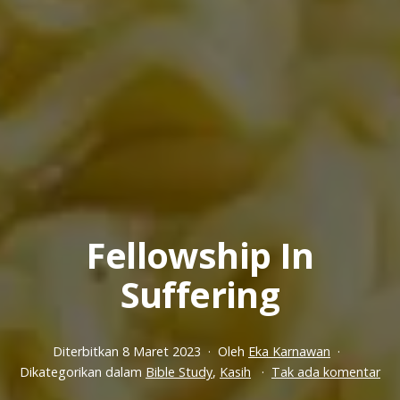
Fellowship In
Suffering
Diterbitkan
8 Maret 2023
Oleh
Eka Karnawan
pa
Dikategorikan dalam
Bible Study
,
Kasih
Tak ada komentar
Fel