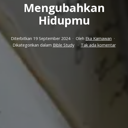
Mengubahkan
Hidupmu
Diterbitkan
19 September 2024
Oleh
Eka Karnawan
pada
Dikategorikan dalam
Bible Study
Tak ada komentar
Hal
Dahsy
Yang
Pasti
Akan
Mengu
Hidup