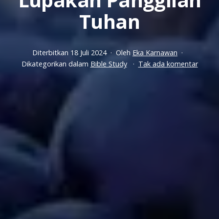
Tuhan
Diterbitkan
18 Juli 2024
Oleh
Eka Karnawan
pada
Dikategorikan dalam
Bible Study
Tak ada komentar
Kejarl
Cita-
citam
Namu
Janga
Lupak
Panggi
Tuhan