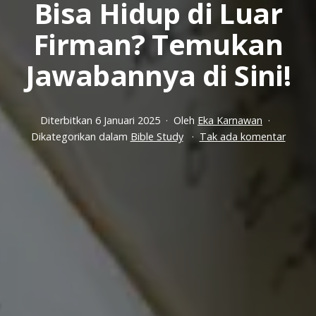
Bisa Hidup di Luar
Firman? Temukan
Jawabannya di Sini!
Diterbitkan
6 Januari 2025
Oleh
Eka Karnawan
pada
Dikategorikan dalam
Bible Study
Tak ada komentar
Kenap
Kita
Tidak
Bisa
Hidup
di
Luar
Firma
Temuk
Jawab
di