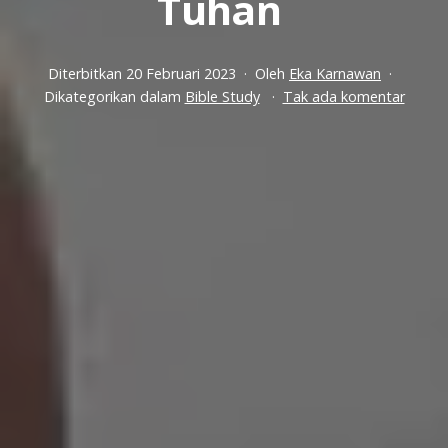
Tuhan
Diterbitkan
20 Februari 2023
Oleh
Eka Karnawan
pada
Dikategorikan dalam
Bible Study
Tak ada komentar
Menco
Yang
Menye
Tuha