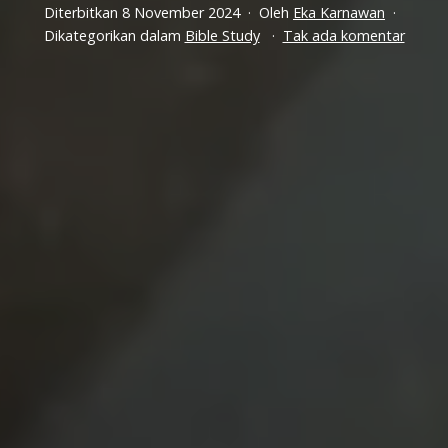
Diterbitkan
8 November 2024
Oleh
Eka Karnawan
pada
Dikategorikan dalam
Bible Study
Tak ada komentar
Pelay
yang
Salah:
Hati
Sepert
Ini
Bisa
Mengh
Hubu
Denga
Tuhan