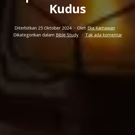
Kudus
Diterbitkan
25 Oktober 2024
Oleh
Eka Karnawan
pada
Dikategorikan dalam
Bible Study
Tak ada komentar
Selalu
Menya
:
Hidup
Yang
Dipenu
Oleh
Roh
Kudus