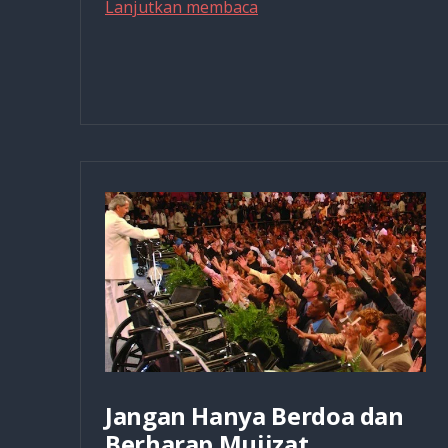
Apa
Lanjutkan membaca
DNA
dan
Kesehatan
Bisa
Dipengaruhi
Lewat
Pikiran
dan
Perasaan?
Jangan Hanya Berdoa dan
Berharap Mujizat