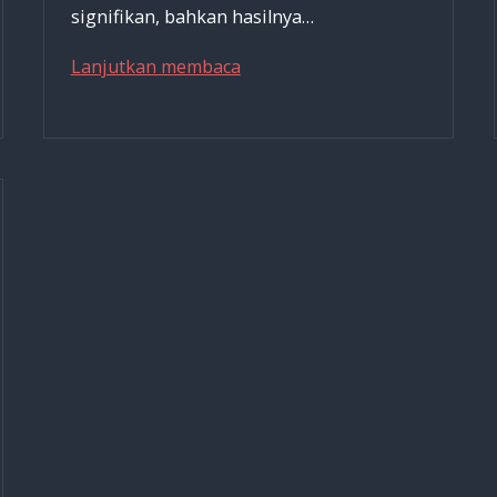
signifikan, bahkan hasilnya…
Penyembuhan
Lanjutkan membaca
dengan
Iman:
Placebo
Menciptakan
Mujizat
Penyembuhan