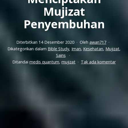
Mujizat
Penyembuhan
Diterbitkan
14 Desember 2020
Oleh
awan717
Dikategorikan dalam
Bible Study
,
Iman
,
Kesehatan
,
Mujizat
,
Sains
pada
Ditandai
medis quantum
,
mujizat
Tak ada komentar
Penye
denga
Iman:
Place
Menci
Mujiza
Penye