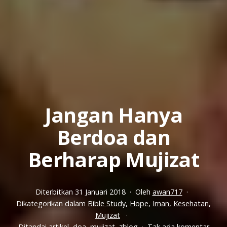
Jangan Hanya
Berdoa dan
Berharap Mujizat
Diterbitkan
31 Januari 2018
Oleh
awan717
Dikategorikan dalam
Bible Study
,
Hope
,
Iman
,
Kesehatan
,
Mujizat
pada
Ditandai
artikel
,
doa
,
mujizat
,
zblog
Tak ada komentar