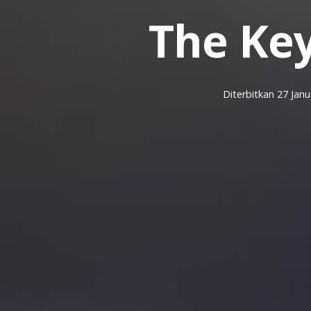
The Ke
Diterbitkan
27 Janu