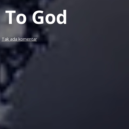
 To God
pada
Tak ada komentar
The
Key
To
Obedience
To
God