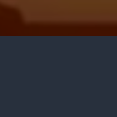
2 min read
314 words
16 views
Nehemia 2:4 (TB) Lalu kata raja kepadaku:
“Jadi, apa yang kauinginkan?” Maka aku berdoa