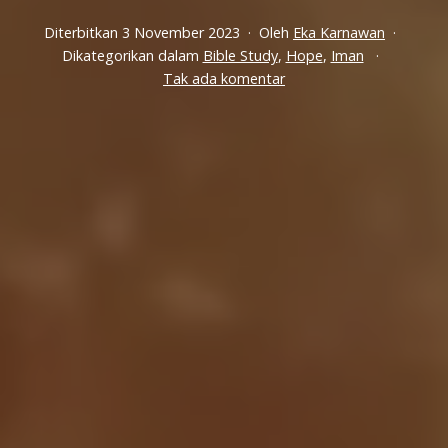
Diterbitkan
3 November 2023
Oleh
Eka Karnawan
Dikategorikan dalam
Bible Study
,
Hope
,
Iman
pada
Tak ada komentar
Tuhan
Bisa
Memenuhi
Lebih
Daripada
Apa
Yang
Kamu
Butuhkan
Jika
Kamu
Memiliki
Ini