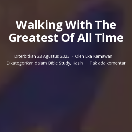
Walking With The
Greatest Of All Time
Diterbitkan
28 Agustus 2023
Oleh
Eka Karnawan
pa
Dikategorikan dalam
Bible Study
,
Kasih
Tak ada komentar
Wal
Wit
Th
Gre
Of
All
Ti