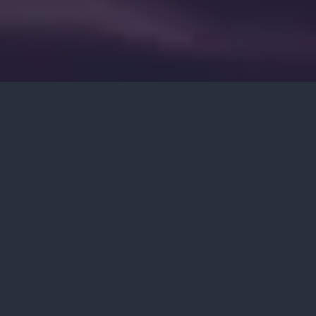
2 min read
299 words
5 views
“Float like a butterfly sting like a
bee.”