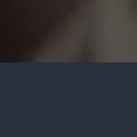
2 min read
265 words
5 views
Menggembalakan domba – domba adalah