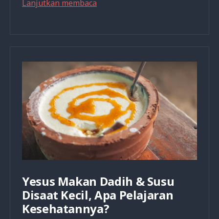
Resep
Lanjutkan membaca
Sehat
Dadih
dan
Madu
untuk
Dewasa
dan
Manfaat
Kesehatannya
Yesus Makan Dadih & Susu
Disaat Kecil, Apa Pelajaran
Kesehatannya?