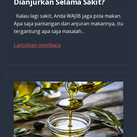
Dianjurkan Selama Sakit?
Kalau lagi sakit, Anda WAJIB jaga pola makan.
Apa saja pantangan dan anjuran makannya, itu
tergantung apa saja masalah…
Apa
Lanjutkan membaca
Saja
Pola
Makan
Yang
Dianjurkan
Selama
Sakit?