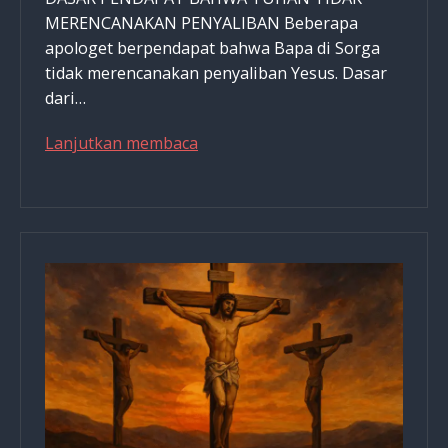
MERENCANAKAN PENYALIBAN Beberapa
apologet berpendapat bahwa Bapa di Sorga
tidak merencanakan penyaliban Yesus. Dasar
dari…
Yang
Lanjutkan membaca
Merencanakan
Penyaliban
Yesus
adalah
Tuhan
&
Iblis,
Ini
Penjelasannya