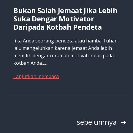
Tapi
Bukan Salah Jemaat Jika Lebih
Masih
Suka Dengar Motivator
Bisa
Daripada Kotbah Pendeta
Turun
BB
Jika Anda seorang pendeta atau hamba Tuhan,
4-
lalu mengeluhkan karena jemaat Anda lebih
10Kg
memilih dengar ceramah motivator daripada
Sebulan?
kotbah Anda……
Bukan
Lanjutkan membaca
Salah
Jemaat
Jika
Lebih
Suka
Paginasi
sebelumnya
Dengar
Motivator