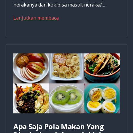
nerakanya dan kok bisa masuk neraka?…
Saya
Lanjutkan membaca
Lihat
Banyak
Orang
Kristen
Masuk
Neraka
Apa Saja Pola Makan Yang