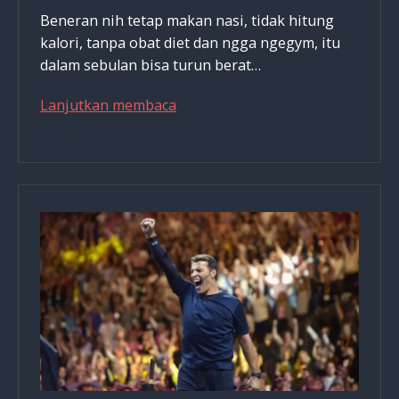
Beneran nih tetap makan nasi, tidak hitung
kalori, tanpa obat diet dan ngga ngegym, itu
dalam sebulan bisa turun berat…
Sesuai
Lanjutkan membaca
Firman:
Tetap
Makan
Nasi,
Tidak
Hitung
Kalori,
Tanpa
Obat
Diet
&
Tidak
Ngegym,