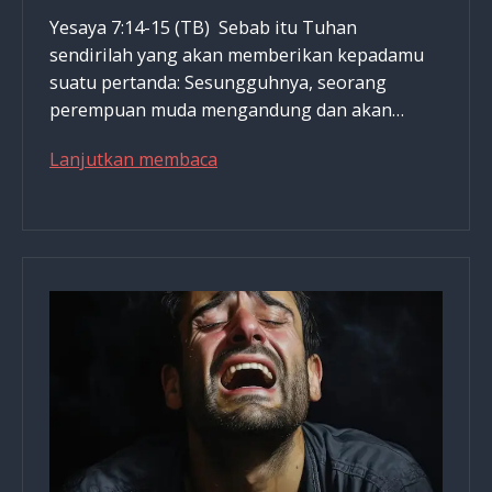
Yesaya 7:14-15 (TB) Sebab itu Tuhan
sendirilah yang akan memberikan kepadamu
suatu pertanda: Sesungguhnya, seorang
perempuan muda mengandung dan akan…
Yesus
Lanjutkan membaca
Makan
Dadih
&
Susu
Disaat
Kecil,
Apa
Pelajaran
Kesehatannya?