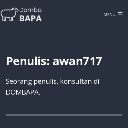
Lewati
ke
MENU
konten
DOMBAPA
Penulis:
awan717
Seorang penulis, konsultan di
DOMBAPA.