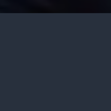
4 min read
695 words
6 views
Jika Anda seorang pendeta atau hamba Tuhan,
lalu mengeluhkan karena jemaat Anda lebih
memilih dengar ceramah motivator daripada
kotbah Anda…
masukan saya adalah…
Jangan salahkan jemaat Anda, tapi salahkanlah
diri Anda sendiri.