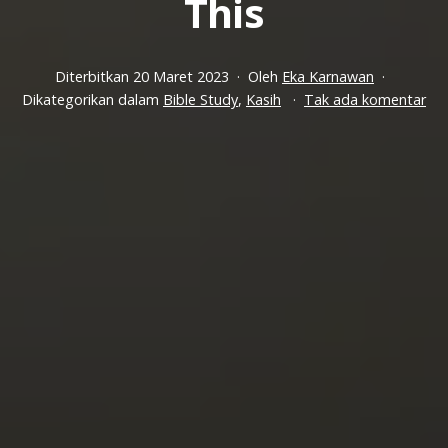
This
Diterbitkan
20 Maret 2023
Oleh
Eka Karnawan
pa
Dikategorikan dalam
Bible Study
,
Kasih
Tak ada komentar
It
Is
Imp
To
Fel
Wit
Thi