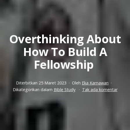
Overthinking About
How To Build A
Fellowship
Diterbitkan
25 Maret 2023
Oleh
Eka Karnawan
pada
Dikategorikan dalam
Bible Study
Tak ada komentar
Overth
About
How
To
Build
A