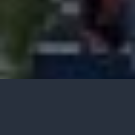
2 min read
264 words
9 views