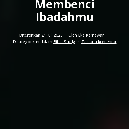
Membenci
Ibadahmu
Diterbitkan
21 Juli 2023
Oleh
Eka Karnawan
pada
Dikategorikan dalam
Bible Study
Tak ada komentar
Jalani
2
Lifesty
Ini
Supay
Tuhan
Tidak
Membe
Ibada