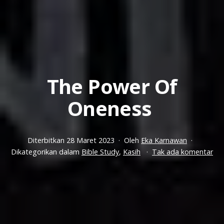
The Power Of
Oneness
Diterbitkan
28 Maret 2023
Oleh
Eka Karnawan
pa
Dikategorikan dalam
Bible Study
,
Kasih
Tak ada komentar
Th
Po
Of
On