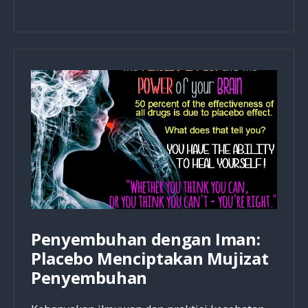
DNA
dan
Kesehatan
Bisa
Dipengaruhi
Lewat
Pikiran
dan
Perasaan?
Penyembuhan dengan Iman:
Placebo Menciptakan Mujizat
Penyembuhan