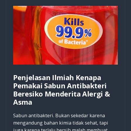
oleh
Tokoh-
tokoh
Alkitab
Penjelasan Ilmiah Kenapa
Pemakai Sabun Antibakteri
Beresiko Menderita Alergi &
Asma
Sabun antibakteri. Bukan sekedar karena
mengandung bahan kimia tidak sehat, tapi
juga karena terlalu bersih malah membuat