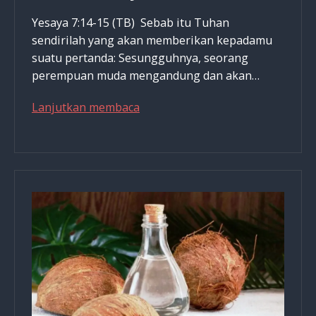
Yesaya 7:14-15 (TB) Sebab itu Tuhan
sendirilah yang akan memberikan kepadamu
suatu pertanda: Sesungguhnya, seorang
perempuan muda mengandung dan akan…
Yesus
Lanjutkan membaca
Makan
Dadih
&
Susu
Disaat
Kecil,
Apa
Pelajaran
Kesehatannya?