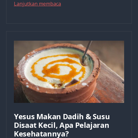
Apa
Lanjutkan membaca
Saja
Manfaat
Kesehatan
Minyak
Zaitun
yang
Menjadi
Minyaknya
Tokoh-
tokoh
di
Alkitab?
Yesus Makan Dadih & Susu
Disaat Kecil, Apa Pelajaran
Kesehatannya?