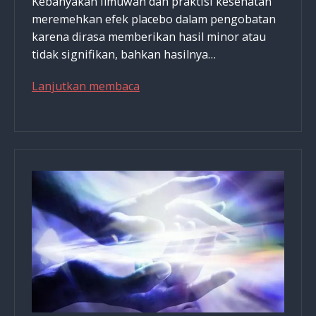
Kebanyakan ilmuwan dan praktisi kesehatan
meremehkan efek placebo dalam pengobatan
karena dirasa memberikan hasil minor atau
tidak signifikan, bahkan hasilnya…
Penyembuhan
Lanjutkan membaca
dengan
Iman:
Placebo
Menciptakan
Mujizat
Penyembuhan