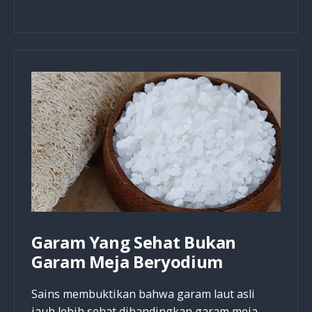
Minyak,
Sering
Direferensikan
Alkitab
untuk
Pengobatan
Garam Yang Sehat Bukan
Garam Meja Beryodium
Sains membuktikan bahwa garam laut asli
jauh lebih sehat dibandingkan garam meja