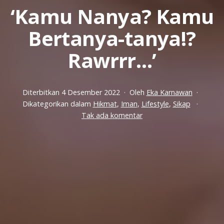
‘Kamu Nanya? Kamu
Bertanya-tanya!?
Rawrrr…’
Diterbitkan
4 Desember 2022
Oleh
Eka Karnawan
Dikategorikan dalam
Hikmat
,
Iman
,
Lifestyle
,
Sikap
pada
Tak ada komentar
‘Kamu
Nanya?
Kamu
Bertanya-
tanya!?
Rawrrr…’