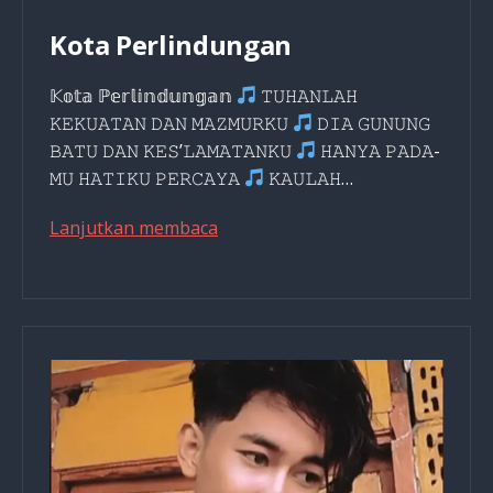
Kota Perlindungan
𝕂𝕠𝕥𝕒 ℙ𝕖𝕣𝕝𝕚𝕟𝕕𝕦𝕟𝕘𝕒𝕟
𝚃𝚄𝙷𝙰𝙽𝙻𝙰𝙷
𝙺𝙴𝙺𝚄𝙰𝚃𝙰𝙽 𝙳𝙰𝙽 𝙼𝙰𝚉𝙼𝚄𝚁𝙺𝚄
𝙳𝙸𝙰 𝙶𝚄𝙽𝚄𝙽𝙶
𝙱𝙰𝚃𝚄 𝙳𝙰𝙽 𝙺𝙴𝚂’𝙻𝙰𝙼𝙰𝚃𝙰𝙽𝙺𝚄
𝙷𝙰𝙽𝚈𝙰 𝙿𝙰𝙳𝙰-
𝙼𝚄 𝙷𝙰𝚃𝙸𝙺𝚄 𝙿𝙴𝚁𝙲𝙰𝚈𝙰
𝙺𝙰𝚄𝙻𝙰𝙷…
Kota
Lanjutkan membaca
Perlindungan