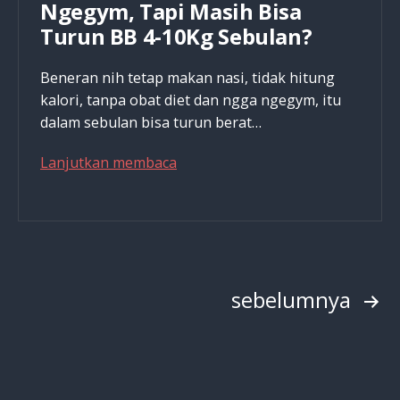
Ngegym, Tapi Masih Bisa
Turun BB 4-10Kg Sebulan?
Beneran nih tetap makan nasi, tidak hitung
kalori, tanpa obat diet dan ngga ngegym, itu
dalam sebulan bisa turun berat…
Sesuai
Lanjutkan membaca
Firman:
Tetap
Makan
Nasi,
Tidak
Paginasi
sebelumnya
Hitung
Kalori,
pos
Tanpa
Obat
Diet