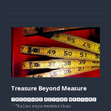
Orang
Kristen
Bertato?
Treasure Beyond Measure
🆃🆁🅴🅰🆂🆄🆁🅴 🅱🅴🆈🅾🅽🅳 🅼🅴🅰🆂🆄🆁🅴
“𝙺𝚊𝚕𝚊𝚞 𝚜𝚊𝚢𝚊 𝚖𝚎𝚖𝚋𝚎𝚛𝚒𝚔𝚊𝚗