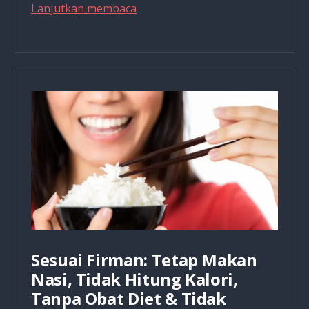
Live
Lanjutkan membaca
The
Truth
Even
If
It
Hurts
Sesuai Firman: Tetap Makan
Nasi, Tidak Hitung Kalori,
Tanpa Obat Diet & Tidak