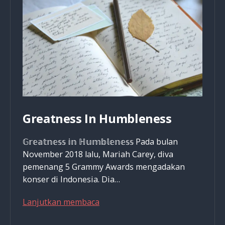
Greatness In Humbleness
𝔾𝕣𝕖𝕒𝕥𝕟𝕖𝕤𝕤 𝕚𝕟 ℍ𝕦𝕞𝕓𝕝𝕖𝕟𝕖𝕤𝕤 Pada bulan
November 2018 lalu, Mariah Carey, diva
pemenang 5 Grammy Awards mengadakan
konser di Indonesia. Dia…
Greatness
Lanjutkan membaca
In