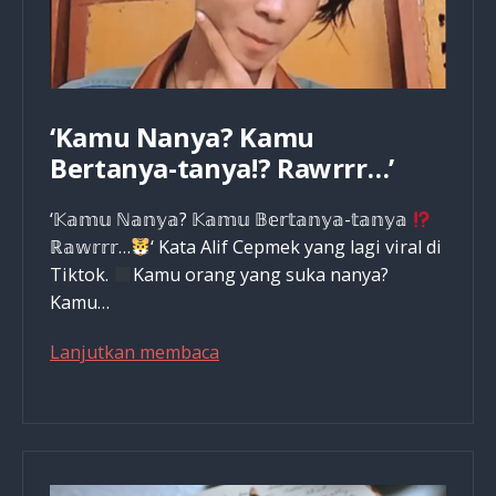
‘Kamu Nanya? Kamu
Bertanya-tanya!? Rawrrr…’
‘𝕂𝕒𝕞𝕦 ℕ𝕒𝕟𝕪𝕒? 𝕂𝕒𝕞𝕦 𝔹𝕖𝕣𝕥𝕒𝕟𝕪𝕒-𝕥𝕒𝕟𝕪𝕒
ℝ𝕒𝕨𝕣𝕣𝕣…
‘ Kata Alif Cepmek yang lagi viral di
Tiktok.
Kamu orang yang suka nanya?
Kamu…
‘Kamu
Lanjutkan membaca
Nanya?
Kamu
Bertanya-
tanya!?
Rawrrr…’