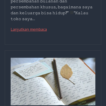
𝚙𝚎𝚛𝚜𝚎𝚖𝚋𝚊𝚑𝚊𝚗 𝚋𝚞𝚕𝚊𝚗𝚊𝚗 𝚍𝚊𝚗
𝚙𝚎𝚛𝚜𝚎𝚖𝚋𝚊𝚑𝚊𝚗 𝚔𝚑𝚞𝚜𝚞𝚜, 𝚋𝚊𝚐𝚊𝚒𝚖𝚊𝚗𝚊 𝚜𝚊𝚢𝚊
𝚍𝚊𝚗 𝚔𝚎𝚕𝚞𝚊𝚛𝚐𝚊 𝚋𝚒𝚜𝚊 𝚑𝚒𝚍𝚞𝚙?”
“𝙺𝚊𝚕𝚊𝚞
𝚝𝚘𝚔𝚘 𝚜𝚊𝚢𝚊…
Treasure
Lanjutkan membaca
Beyond
Measure