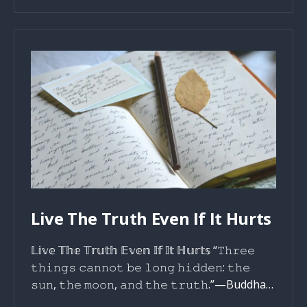
Humbleness
Live The Truth Even If It Hurts
𝕃𝕚𝕧𝕖 𝕋𝕙𝕖 𝕋𝕣𝕦𝕥𝕙 𝔼𝕧𝕖𝕟 𝕀𝕗 𝕀𝕥 ℍ𝕦𝕣𝕥𝕤 “𝚃𝚑𝚛𝚎𝚎
𝚝𝚑𝚒𝚗𝚐𝚜 𝚌𝚊𝚗𝚗𝚘𝚝 𝚋𝚎 𝚕𝚘𝚗𝚐 𝚑𝚒𝚍𝚍𝚎𝚗: 𝚝𝚑𝚎
𝚜𝚞𝚗, 𝚝𝚑𝚎 𝚖𝚘𝚘𝚗, 𝚊𝚗𝚍 𝚝𝚑𝚎 𝚝𝚛𝚞𝚝𝚑.”—Buddha…