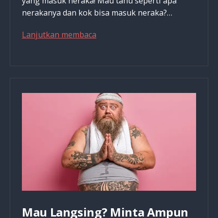
yang masuk neraka! Mau tahu seperti apa
nerakanya dan kok bisa masuk neraka?…
Saya
Lanjutkan membaca
Lihat
Banyak
Orang
Kristen
Masuk
Neraka
Mau Langsing? Minta Ampun