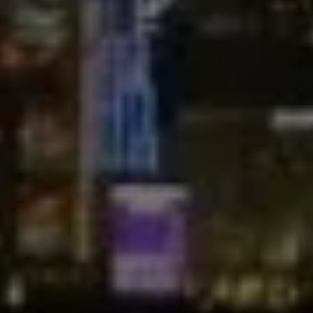
Punya
Masalah
Besar
Dalam
Hidup?
Jangan
Takut
Dan
Lakukan
Ini!