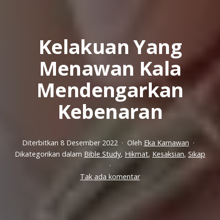
Kelakuan Yang
Menawan Kala
Mendengarkan
Kebenaran
Diterbitkan
8 Desember 2022
Oleh
Eka Karnawan
Dikategorikan dalam
Bible Study
,
Hikmat
,
Kesaksian
,
Sikap
pada
Tak ada komentar
Kelakuan
Yang
Menawan